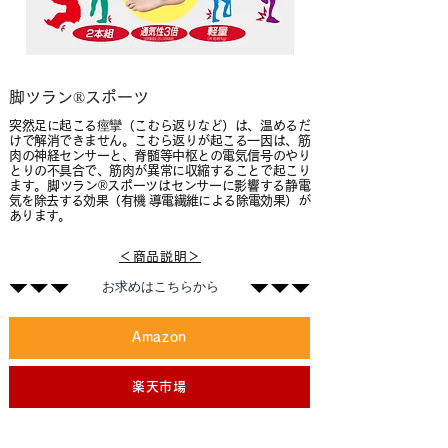
脚ツラン®スポーツ
突然足に起こる痙攣（こむら返りなど）は、温めるだ
けで解消できません。こむら返りが起こる一因は、筋
肉の神経センサーと、脊髄等中枢との電気信号のやり
とりの不具合で、筋肉が異常に収縮することで起こり
ます。脚ツラン®スポーツはセンサーに影響する静電
気を除去する効果（有機 導電繊維による除電効果）が
あります。
＜商品説明＞
​お求めはこちらから
Amazon
楽天市場