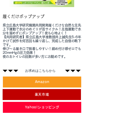
履くだけポップアップ
県立広島大学研究機関共同開発
履くだけな自然な足先
上下運動で水分のめぐりが活サイクル！
足指運動で水
分を溜めずにポンプアップ！夜も心地よく！
【共同研究者】県立広島大学准教授井上誠先生
5-6年
かけて試作を何百回も繰り返し、完成した自信の靴下
です。
伸び～る履き口で脱着しやすい！
締め付け感ゼロでも
20mmHgの圧力効果！
夜のおトイレの回数が多い方にお勧めです。
​お求めはこちらから
Amazon
楽天市場
Yahoo!ショッピング