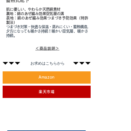
蓄熱式靴下
肌に優しい、やわらか天然綿素材
裏地：綿のあぜ編み効果空気層の溝
表地：綿のあぜ編み効果つまづき予防効果（特許
製法）
つまづき対策・快適な保温・蒸れにくい・蓄熱構造,
夕方になっても暖かさ持続！
暖かい空気層、暖かさ
持続。
＜商品説明＞
​お求めはこちらから
Amazon
楽天市場