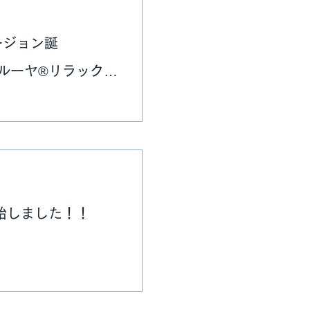
ージョン誕
リラックス
変わりました！
解消に是非お試し
始しました！！